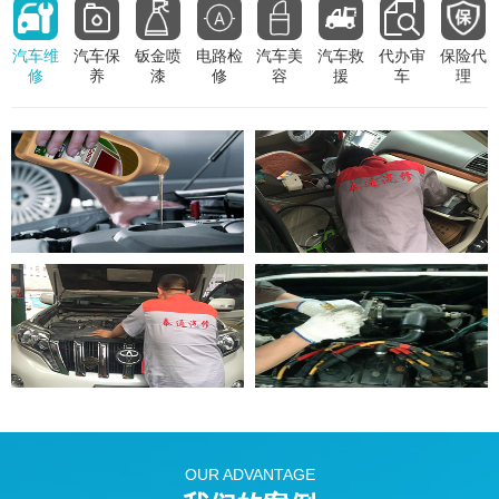
汽车维
汽车保
钣金喷
电路检
汽车美
汽车救
代办审
保险代
修
养
漆
修
容
援
车
理
OUR ADVANTAGE