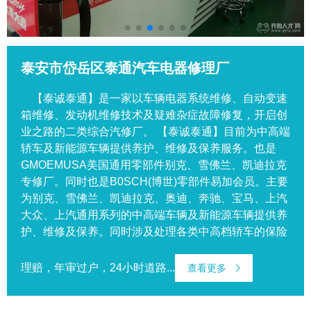
泰安市岱岳区泰通汽车电器修理厂
【泰诚泰通】是一家以车辆电器系统维修、自动变速
箱维修、发动机维修技术及疑难杂症故障修复，开启创
业之路的二类综合汽修厂。 【泰诚泰通】目前为中高端
轿车及新能源车辆提供养护、维修及保养服务。也是
GMOEMUSA美国通用零部件别克、雪佛兰、凯迪拉克
专修厂。同时也是B0SCH(博世)零部件易加会员。主要
为别克、雪佛兰、凯迪拉克、奥迪、奔驰、宝马、上汽
大众、上汽通用系列的中高端车辆及新能源车辆提供养
护、维修及保养。同时涉及处理各类中高档轿车的保险
理赔，年审过户，24小时道路...
查看更多