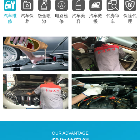
汽车维
汽车保
钣金喷
电路检
汽车美
汽车救
代办审
保险代
修
养
漆
修
容
援
车
理
OUR ADVANTAGE