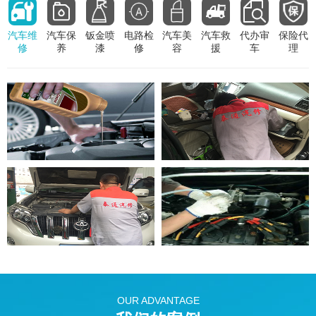
汽车维
汽车保
钣金喷
电路检
汽车美
汽车救
代办审
保险代
修
养
漆
修
容
援
车
理
OUR ADVANTAGE