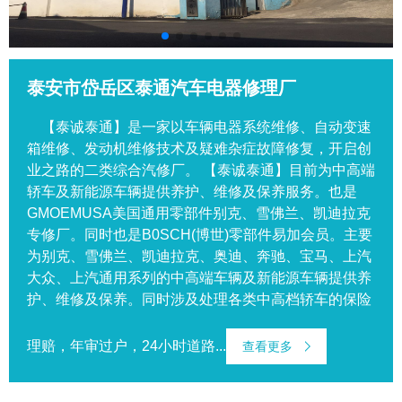
泰安市岱岳区泰通汽车电器修理厂
【泰诚泰通】是一家以车辆电器系统维修、自动变速
箱维修、发动机维修技术及疑难杂症故障修复，开启创
业之路的二类综合汽修厂。 【泰诚泰通】目前为中高端
轿车及新能源车辆提供养护、维修及保养服务。也是
GMOEMUSA美国通用零部件别克、雪佛兰、凯迪拉克
专修厂。同时也是B0SCH(博世)零部件易加会员。主要
为别克、雪佛兰、凯迪拉克、奥迪、奔驰、宝马、上汽
大众、上汽通用系列的中高端车辆及新能源车辆提供养
护、维修及保养。同时涉及处理各类中高档轿车的保险
理赔，年审过户，24小时道路...
查看更多