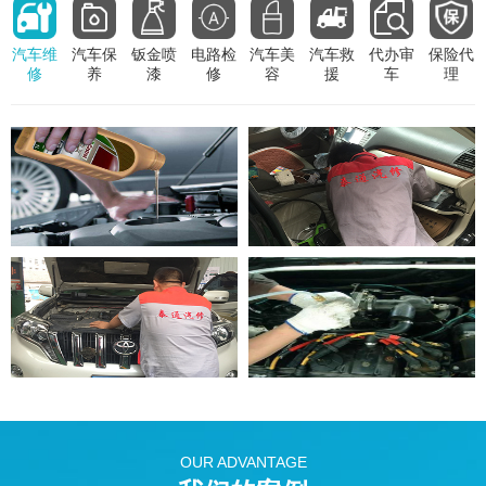
汽车维
汽车保
钣金喷
电路检
汽车美
汽车救
代办审
保险代
修
养
漆
修
容
援
车
理
OUR ADVANTAGE