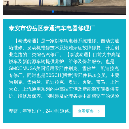
泰安市岱岳区泰通汽车电器修理厂
【泰诚泰通】是一家以车辆电器系统维修、自动变速
箱维修、发动机维修技术及疑难杂症故障修复，开启创
业之路的二类综合汽修厂。 【泰诚泰通】目前为中高端
轿车及新能源车辆提供养护、维修及保养服务。也是
GMOEMUSA美国通用零部件别克、雪佛兰、凯迪拉克
专修厂。同时也是B0SCH(博世)零部件易加会员。主要
为别克、雪佛兰、凯迪拉克、奥迪、奔驰、宝马、上汽
大众、上汽通用系列的中高端车辆及新能源车辆提供养
护、维修及保养。同时涉及处理各类中高档轿车的保险
理赔，年审过户，24小时道路...
查看更多