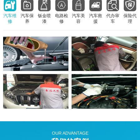
汽车维
汽车保
钣金喷
电路检
汽车美
汽车救
代办审
保险代
修
养
漆
修
容
援
车
理
OUR ADVANTAGE