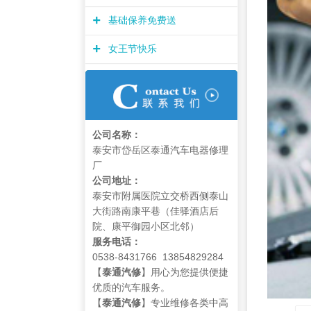
+
基础保养免费送
+
女王节快乐
公司名称：
泰安市岱岳区泰通汽车电器修理
厂
公司地址：
泰安市附属医院立交桥西侧泰山
大街路南康平巷（佳驿酒店后
院、康平御园小区北邻）
服务电话：
0538-8431766 13854829284
【
泰通汽修
】用心为您提供便捷
优质的汽车服务。
【
泰通汽修
】专业维修各类中高