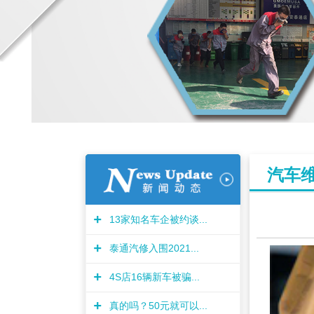
汽车
+
13家知名车企被约谈...
+
泰通汽修入围2021...
+
4S店16辆新车被骗...
+
真的吗？50元就可以...